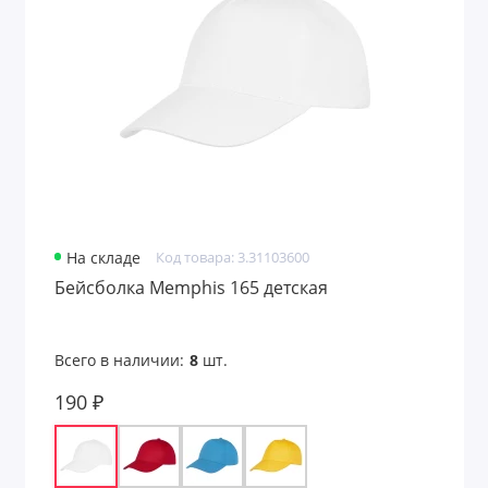
Поло
Полотенца
Рабочая одежда
Ремни
Рубашки
На складе
Код товара: 3.31103600
Свитшоты
Бейсболка Memphis 165 детская
Сигнальная одежда
Всего в наличии:
8
шт.
Солнцезащитные очки
190 ₽
Толстовки
Уход за обувью