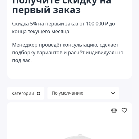
первый заказ
Жилеты
Куртки
Скидка 5% на первый заказ от 100 000 ₽ до
конца текущего месяца
Непромокаемая одежда
Менеджер проведёт консультацию, сделает
Носки
подборку вариантов и расчёт индивидуально
под вас.
Обувь
Одежда для гостинично-ресторанной
сферы
Одежда для детей
Категории
Одежда для пищевого производства
Офисные рубашки
Перчатки