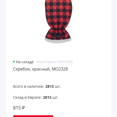
Аксессуары для чтения
Антистрессы
Банные принадлежности
Безопасность
Беруши
На складе
Код товара: 5.MO2328
Бинокли
Скребок, красный, MO2328
Вентиляторы карманные
Всего в наличии:
2813
шт.
Весы для багажа
Склад в Европе:
2813
шт.
Все для путешествий
815 ₽
Всё для рисования