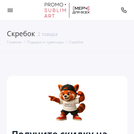
Скребок
Bamboo collection
2 товара
Главная
Подарки и сувениры
Скребок
Color it
District
Fabrizio
Favor
Felty
Nova
Planar
Получите скидку на