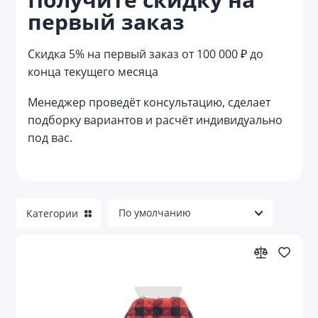
первый заказ
Reflector
Reviver
Скидка 5% на первый заказ от 100 000 ₽ до
конца текущего месяца
Welcome pack
Менеджер проведёт консультацию, сделает
Азартные игры
подборку вариантов и расчёт индивидуально
под вас.
Аксессуары для велосипеда
Аксессуары для детей
Аксессуары для детей и игры
Категории
Аксессуары для красоты
Аксессуары для путешествий
Аксессуары для торпеды и приборной
панели