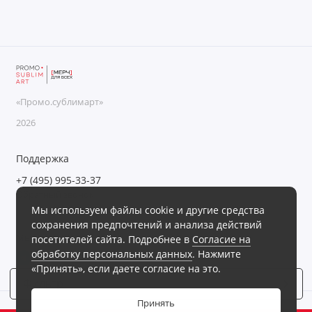
Для финансистов
Для энергетиков
Дорожные портмоне
«Промо.сублимарт»
Емкости для путешествий
2026
Женские портмоне
Поддержка
+7 (495) 995-33-37
Значки
Обратный звонок
Мы используем файлы cookie и другие средства
Пн-Пт с 09:00 до 18:00, Сб-Вс выходные
Игры
сохранения предпочтений и анализа действий
Мы в сети
посетителей сайта. Подробнее в
Согласие на
Игры и головоломки
обработку персональных данных
. Нажмите
«Принять», если даете согласие на это.
Игры и игрушки
Фильтр
3
Принять
Игры на воздухе