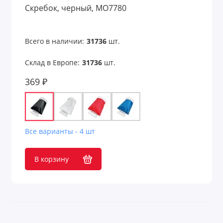
Скребок, черный, MO7780
Для железнодорожников
Для моряков
Всего в наличии:
31736
шт.
Склад в Европе:
31736
шт.
Для нефтяников и шахтеров
369 ₽
Для работников авиации
Для работников культуры
Для рыбалки
Все варианты - 4 шт
Для строителей
В корзину
Для сублимации
Для творчества и хобби
Для учебы и творчества