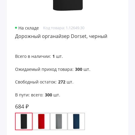
Сумки-мешки
Сумки-раскраски
На складе
Код товара: 1.12649.30
Сумки-холодильники
Дорожный органайзер Dorset, черный
Сумки-шопперы
Всего в наличии:
1
шт.
Чемоданы
Ожидаемый приход товара:
300
шт.
Чемоданы и сумки для путешествий
Свободный остаток:
272
шт.
Чехлы для бутылок
В пути: всего:
300
шт.
Чехлы для галстуков
684 ₽
Чехлы для карт
Чехлы для ноутбука