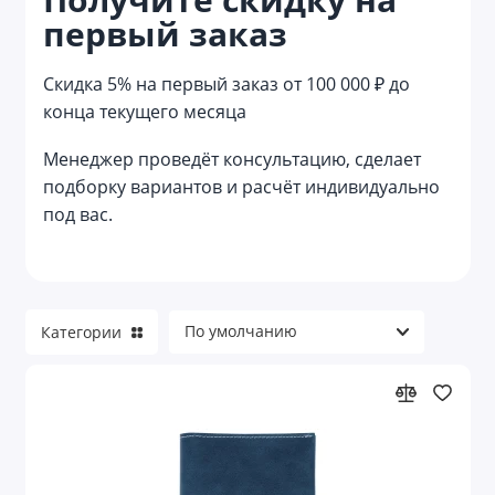
первый заказ
Мешки
Наборы с сумками
Скидка 5% на первый заказ от 100 000 ₽ до
конца текущего месяца
Несессеры
Менеджер проведёт консультацию, сделает
Органайзеры
подборку вариантов и расчёт индивидуально
под вас.
Органайзеры для авто
Органайзеры для документов
Органайзеры для кухни
Категории
Органайзеры для электроники и кабелей
Пляжные сумки
Портпледы