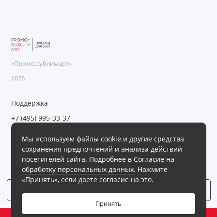
«Промо.сублимарт»
2026
Поддержка
+7 (495) 995-33-37
Обратный звонок
Мы используем файлы cookie и другие средства
Пн-Пт с 09:00 до 18:00, Сб-Вс выходные
сохранения предпочтений и анализа действий
Мы в сети
посетителей сайта. Подробнее в
Согласие на
обработку персональных данных
. Нажмите
«Принять», если даете согласие на это.
Фильтр
3
Принять
0