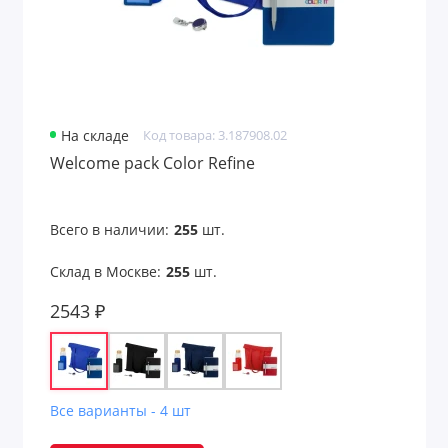
Новогодние наборы
Офисные наборы
Письменные наборы
На складе
Код товара: 3.187908.02
Welcome pack Color Refine
Пляжные наборы
Подарочные наборы
Всего в наличии:
255
шт.
Подарочные наборы welcome pack
Склад в Москве:
255
шт.
Подарочные наборы детям
2543 ₽
Подарочные наборы для детей
Подарочные наборы для дома
Все варианты - 4 шт
Подарочные наборы для женщин