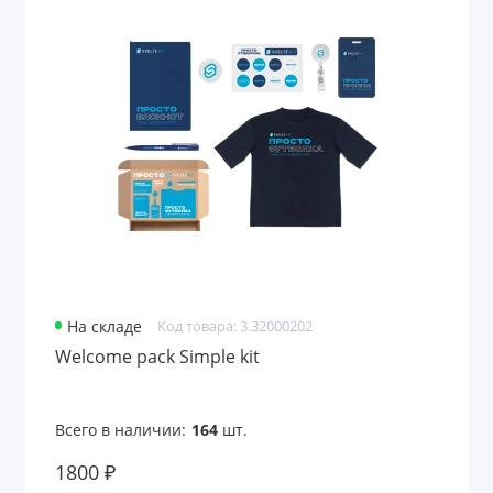
Продуктовые наборы
Садовые наборы
Свечи и наборы
Спа-наборы
Спортивные наборы
Стикеры и наборы стикеров
Чайные наборы
На складе
Код товара: 3.32000202
Welcome pack Simple kit
Швейные наборы
Показать все
Всего в наличии:
164
шт.
1800 ₽