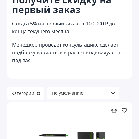
первый заказ
Кухонные подарочные наборы
Лайфстайл наборы
Скидка 5% на первый заказ от 100 000 ₽ до
конца текущего месяца
Маникюрные наборы
Менеджер проведёт консультацию, сделает
Мужские наборы
подборку вариантов и расчёт индивидуально
под вас.
Наборы аксессуаров
Наборы в русском стиле
Наборы для алкоголя
Категории
Наборы для барбекю
Наборы для водки
Наборы для выращивания растений