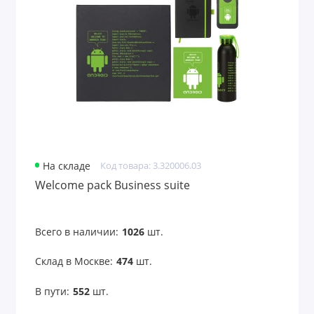
Наборы для душа
Наборы для женщин
Наборы для игры в карты
Наборы для мужчин
Наборы для отдыха
На складе
Код товара: 3.320006.03
Наборы для пикника
Welcome pack Business suite
Наборы для пикника и барбекю с
логотипом
Всего в наличии:
1026
шт.
Наборы для путешествий
Склад в Москве:
474
шт.
Наборы для рабочего пространства
В пути:
552
шт.
Наборы для рисования