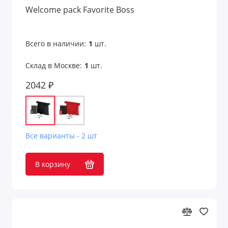
Подарочные наборы с кофе
Welcome pack Favorite Boss
Подарочные наборы с кружками
Всего в наличии:
1
шт.
Подарочные наборы с медом
Склад в Москве:
1
шт.
Подарочные наборы с мультитулами
2042 ₽
Подарочные наборы с пледами
Подарочные наборы с термокружками
Все варианты - 2 шт
Подарочные наборы с флешками
В корзину
Подарочные наборы с чаем
Подарочные продуктовые наборы
Премиум наборы