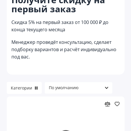
первый заказ
Беспроводная подзарядка
Беспроводные зарядные устройства,
Скидка 5% на первый заказ от 100 000 ₽ до
станции и лампы БЗУ
конца текущего месяца
Бытовая техника
Менеджер проведёт консультацию, сделает
Веб-камеры и лампы
подборку вариантов и расчёт индивидуально
под вас.
Видеокамеры
Держатели и подставки для телефонов
Зарядные станции
Категории
Зарядные устройства
Зарядные устройства для телефона с
логотипом
Зарядные устройства от сети