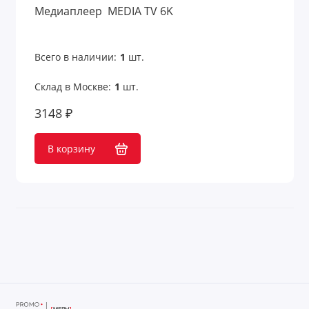
Медиаплеер MEDIA TV 6K
Наручные часы
Наушники
Всего в наличии:
1
шт.
Наушники беспроводные
Склад в Москве:
1
шт.
Наушники проводные
3148 ₽
Наушники с шумоподавлением
В корзину
Ноутбуки и планшеты
Охлаждающие подставки
Очки виртуальной реальности
Пляжные коврики и циновки
Подставки для ноутбуков