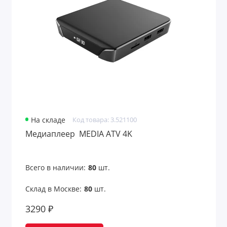
Кабели для мобильных телефонов
Квадрокоптеры и радиоуправляемые
игрушки
Коврики
Коврики и циновки
Колонки
На складе
Код товара: 3.521100
Медиаплеер MEDIA ATV 4K
Компьютерные аксессуары
Компьютерные и мобильные аксессуары
Всего в наличии:
80
шт.
Кошельки-накладки и картхолдеры для
Склад в Москве:
80
шт.
телефонов
3290 ₽
Лампы