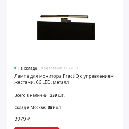
Кабели для мобильных телефонов
Квадрокоптеры и радиоуправляемые
игрушки
Коврики
Коврики и циновки
Колонки
На складе
Код товара: 3.186170
Лампа для монитора PractIQ с управлением
Компьютерные аксессуары
жестами, 66 LED, металл
Компьютерные и мобильные аксессуары
Всего в наличии:
359
шт.
Кошельки-накладки и картхолдеры для
Склад в Москве:
359
шт.
телефонов
3979 ₽
Лампы