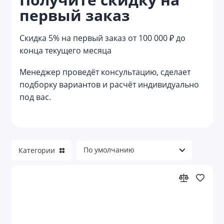
первый заказ
Беспроводная подзарядка
Беспроводные зарядные устройства,
Скидка 5% на первый заказ от 100 000 ₽ до
станции и лампы БЗУ
конца текущего месяца
Бытовая техника
Менеджер проведёт консультацию, сделает
Веб-камеры и лампы
подборку вариантов и расчёт индивидуально
под вас.
Видеокамеры
Держатели и подставки для телефонов
Зарядные станции
Категории
Зарядные устройства
Зарядные устройства для телефона с
логотипом
Зарядные устройства от сети