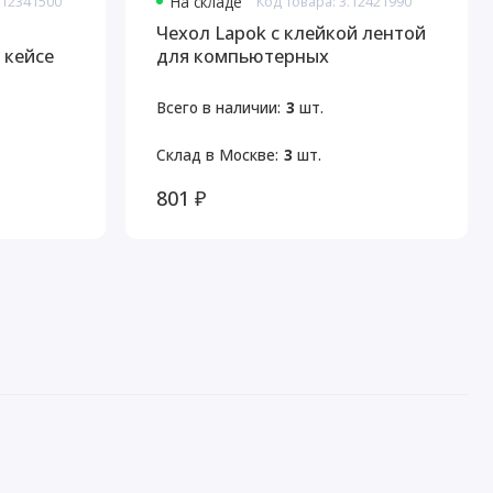
-12341500
На складе
Код товара: 3.12421990
Чехол Lapok с клейкой лентой
 кейсе
для компьютерных
аксессуаров
Всего в наличии:
3
шт.
Склад в Москве:
3
шт.
801 ₽