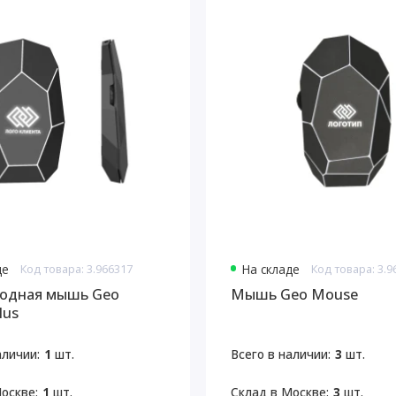
де
Код товара: 3.966317
На складе
Код товара: 3.9
одная мышь Geo
Мышь Geo Mouse
lus
аличии:
1
шт.
Всего в наличии:
3
шт.
оскве:
1
шт.
Склад в Москве:
3
шт.