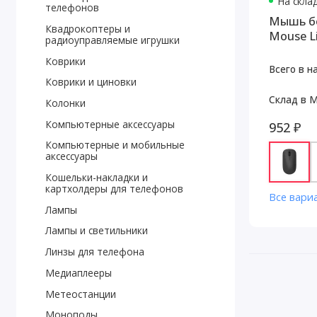
На скла
телефонов
Мышь бе
Квадрокоптеры и
Mouse L
радиоуправляемые игрушки
Коврики
Всего в н
Коврики и циновки
Склад в М
Колонки
Компьютерные аксессуары
952 ₽
Компьютерные и мобильные
аксессуары
Кошельки-накладки и
картхолдеры для телефонов
Все вари
Лампы
Лампы и светильники
Линзы для телефона
Медиаплееры
Метеостанции
Моноподы