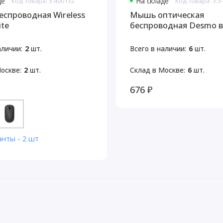
де
Код товара: 3.400132
На складе
Код товара: 3.5
спроводная Wireless
Мышь оптическая
ite
беспроводная Desmo в
аличии:
2
шт.
Всего в наличии:
6
шт.
оскве:
2
шт.
Склад в Москве:
6
шт.
676 ₽
анты - 2 шт