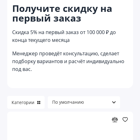
Получите скидку на
Весы кухонные
первый заказ
Винные аксессуары
Скидка 5% на первый заказ от 100 000 ₽ до
Графины
конца текущего месяца
Заварочные чайники
Менеджер проведёт консультацию, сделает
подборку вариантов и расчёт индивидуально
Контейнеры для еды
под вас.
Костеры
Кофейники
Категории
Кофемашины
Кружки
Кружки керамические