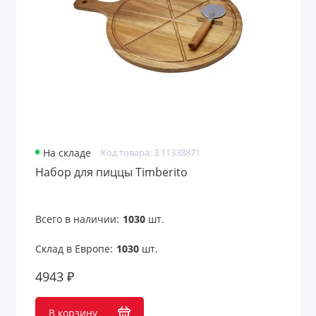
Пивные бокалы с логотипом
Подставки для бутылок
Подставки для кухни
Посуда
Посуда из стекла
На складе
Код товара: 3.11338871
Набор для пиццы Timberito
Предметы сервировки
Прихватки и щипцы
Всего в наличии:
1030
шт.
Пробки для бутылок
Склад в Европе:
1030
шт.
Разделочные доски
4943 ₽
Рукавицы
В корзину