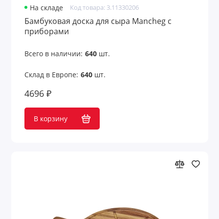
На складе
Код товара: 3.11330206
Наборы для приготовления печенья
Бамбуковая доска для сыра Mancheg с
приборами
Наборы для приготовления салатов
Всего в наличии:
640
шт.
Наборы для приготовления шоколада
Склад в Европе:
640
шт.
Наборы для чая
4696 ₽
Наборы для шампанского
В корзину
Наборы кухонных принадлежностей
Наборы стаканов и камни для виски
Наборы столовых приборов
Ножи и наборы ножей
Открывалки