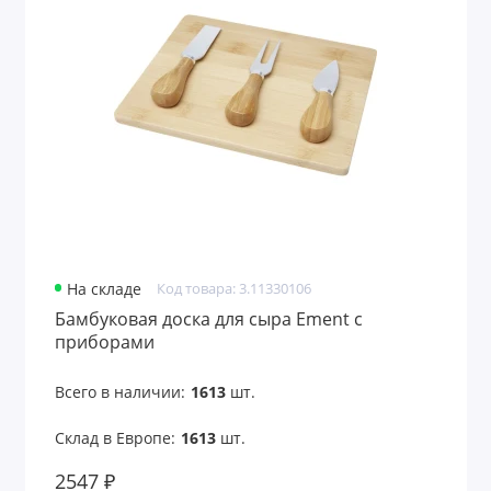
Кружки-конструкторы
Кухонные аксессуары
Кухонные аксессуары и посуда
Кухонные принадлежности
Ланч-боксы
Ланчбоксы
На складе
Код товара: 3.11330106
Бамбуковая доска для сыра Ement с
Ложки
приборами
Мельницы для соли и перца
Всего в наличии:
1613
шт.
Мельницы для специй
Склад в Европе:
1613
шт.
Многоразовые стаканы с крышкой
2547 ₽