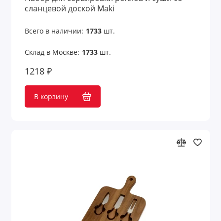
сланцевой доской Maki
Термосы
Всего в наличии:
1733
шт.
Тубусы для вина
Склад в Москве:
1733
шт.
Фартуки
1218 ₽
Фляжки
В корзину
Холодильники для вина
Чайники
Чайные и кофейные наборы
Чайные пары
Чашки, кружки, стаканы
Шейкеры