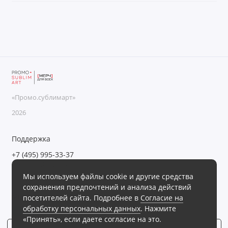
«Промо.сублимарт»
2026
Поддержка
+7 (495) 995-33-37
Обратный звонок
Мы используем файлы cookie и другие средства
Пн-Пт с 09:00 до 18:00, Сб-Вс выходные
сохранения предпочтений и анализа действий
Мы в сети
посетителей сайта. Подробнее в
Согласие на
обработку персональных данных
. Нажмите
«Принять», если даете согласие на это.