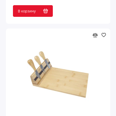
Наборы аксессуаров для вина
В корзину
Наборы для виски
Наборы для закусок
Наборы для кексов
Наборы для коктейлей
Наборы для коньяка
Наборы для кофе
Наборы для масла и уксуса
Наборы для пиццы
Наборы для приготовления коктейлей