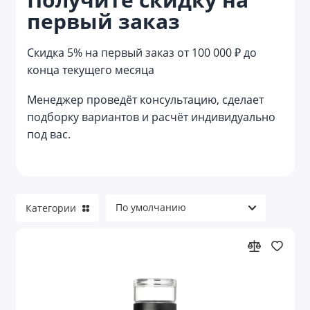
первый заказ
Весы кухонные
Винные аксессуары
Скидка 5% на первый заказ от 100 000 ₽ до
конца текущего месяца
Графины
Менеджер проведёт консультацию, сделает
Заварочные чайники
подборку вариантов и расчёт индивидуально
под вас.
Контейнеры для еды
Костеры
Кофейники
Категории
Кофемашины
Кружки
Кружки керамические