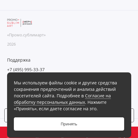
«Промо.сублимарт»
2026
Поддержка
+7 (495) 995-33-37
Обратный звонок
Мы используем файлы cookie и другие средства
Пн-Пт с 09:00 до 18:00, Сб-Вс выходные
сохранения предпочтений и анализа действий
Мы в сети
посетителей сайта. Подробнее в
Согласие на
обработку персональных данных
. Нажмите
«Принять», если даете согласие на это.
Фильтр
4
Принять
0