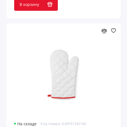
В корзину
Свечи
Свечи и подсвечники
Секундомеры
Спорт в домашних условиях
Столовые приборы
Туалетные принадлежности
Украшения
Уютная атмосфера дома
Уютный дом
Показать все
На складе
Код товара: 8.MP9134S160