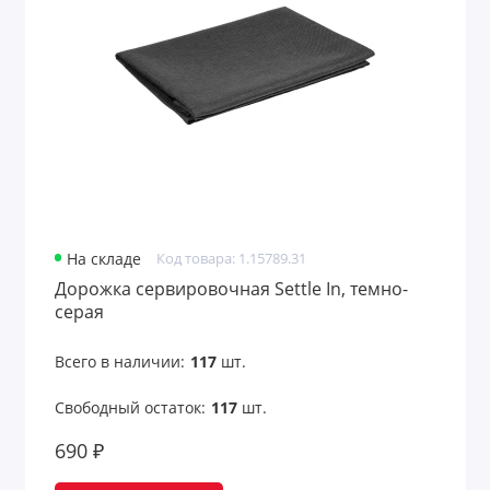
Новогодние подушки и пледы
Новогодние свечи и подсвечники
Офисные подставки
Очистители воздуха
Пледы
На складе
Код товара: 1.15789.31
Подвески
Дорожка сервировочная Settle In, темно-
серая
Подушки под шею
Всего в наличии:
117
шт.
Пробники ароматов
Свободный остаток:
117
шт.
Растения
690 ₽
Рулетки