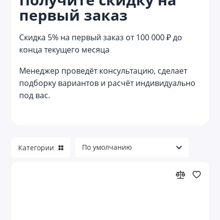
первый заказ
Зеркала
Игрушки
Скидка 5% на первый заказ от 100 000 ₽ до
конца текущего месяца
Инструменты
Менеджер проведёт консультацию, сделает
Камины
подборку вариантов и расчёт индивидуально
под вас.
Карты
Композиции
Личная гигиена
Категории
Медицина
Мультитулы
Надувные подушки