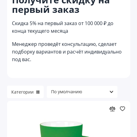
первый заказ
Весы кухонные
Винные аксессуары
Скидка 5% на первый заказ от 100 000 ₽ до
конца текущего месяца
Графины
Менеджер проведёт консультацию, сделает
Заварочные чайники
подборку вариантов и расчёт индивидуально
под вас.
Контейнеры для еды
Костеры
Кофейники
Категории
Кофемашины
Кружки
Кружки керамические