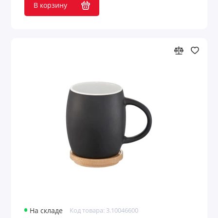
В корзину
Ситечки
Сковороды
Соломинки для питья
Спорт и бутылки для питья
Стаканы
Стеклянные бутылки
Тарелки
Термокружки
Термокружки, термосы, вакуумные
бутылки
На складе
Код товара: 3.10046600
Термометры