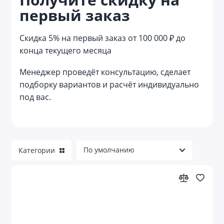
первый заказ
Весы кухонные
Винные аксессуары
Скидка 5% на первый заказ от 100 000 ₽ до
конца текущего месяца
Графины
Менеджер проведёт консультацию, сделает
Заварочные чайники
подборку вариантов и расчёт индивидуально
под вас.
Контейнеры для еды
Костеры
Кофейники
Категории
Кофемашины
Кружки
Кружки керамические