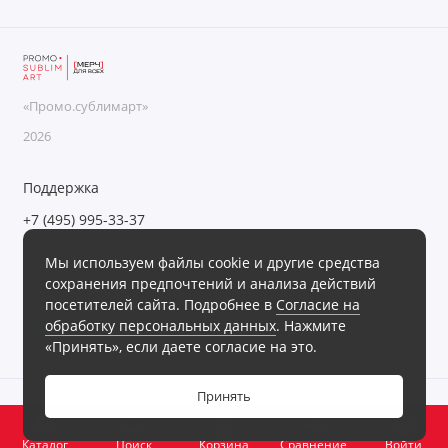
«Промо.сублимарт»
2026
Поддержка
+7 (495) 995-33-37
Обратный звонок
Мы используем файлы cookie и другие средства
Пн-Пт с 09:00 до 18:00, Сб-Вс выходные
сохранения предпочтений и анализа действий
Мы в сети
посетителей сайта. Подробнее в
Согласие на
обработку персональных данных
. Нажмите
«Принять», если даете согласие на это.
Принять
0
Каталог
Поиск
Корзина
Сравнение
Войти