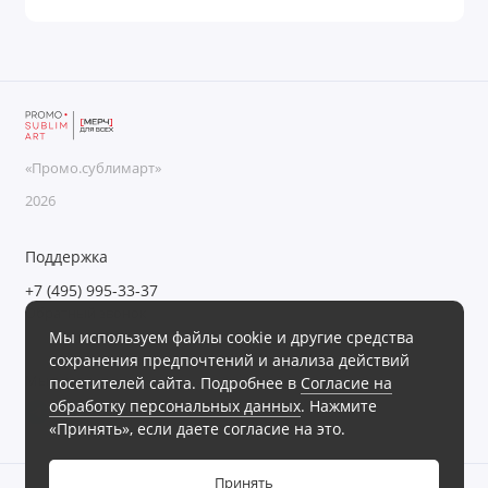
«Промо.сублимарт»
2026
Поддержка
+7 (495) 995-33-37
Обратный звонок
Мы используем файлы cookie и другие средства
Пн-Пт с 09:00 до 18:00, Сб-Вс выходные
сохранения предпочтений и анализа действий
Мы в сети
посетителей сайта. Подробнее в
Согласие на
обработку персональных данных
. Нажмите
«Принять», если даете согласие на это.
Принять